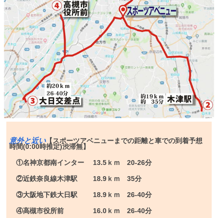
意外と近い
【スポーツアベニューまでの距離と車での到着予想
時間(0:00時推定)渋滞無】
①名神京都南インター 13.5ｋｍ 20-26分
②近鉄奈良線木津駅 18.9ｋｍ 35分
③大阪地下鉄大日駅 18.9ｋｍ 26-40分
④高槻市役所前 16.0ｋｍ 26-40分